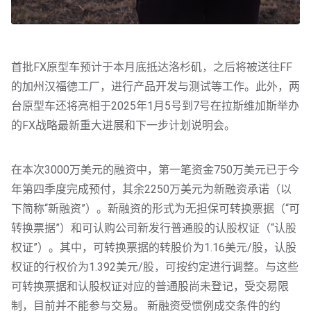
首批FX原型车预计于本月底抵达洛杉矶，之后将被送往FF
的加州汉福德工厂，进行产品开发与测试等工作。此外，两
台原型车还将亮相于2025年1月5号到7号在拉斯维加斯举办
的FX战略最新重大进展和下一步计划说明会。
在本次3000万美元的融资中，第一笔资金750万美元已于今
年第四季度完成预付，其余2250万美元为新融资承诺（以
下简称“新融资”）。新融资的形式为无担保可转换票据（“可
转换票据”）和可认购公司新发行普通股的认股权证（“认股
权证”）。其中，可转换票据的转股价为1.16美元/股，认股
权证的行权价为1.392美元/股，可按约定进行调整。与这些
可转换票据和认股权证对应的普通股尚未登记，受交易限
制，目前并不能参与交易。 新融资受惯例成交条件的约